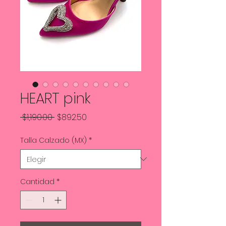
HEART pink
Precio
Precio
 $1,190.00 
$892.50
de
Talla Calzado (MX)
*
oferta
Cantidad
*